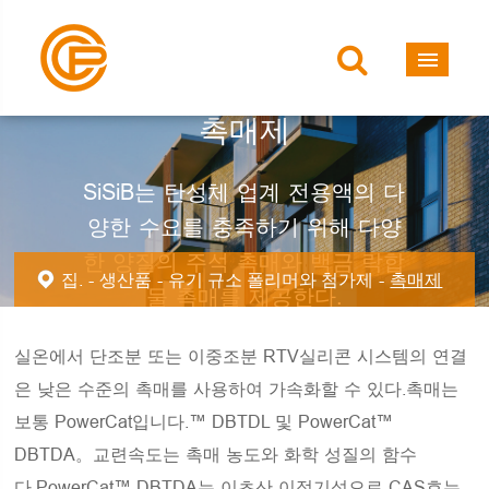
촉매제
SiSiB는 탄성체 업계 전용액의 다
양한 수요를 충족하기 위해 다양
한 양질의 주석 촉매와 백금 락합
집.
생산품
유기 규소 폴리머와 첨가제
촉매제
물 촉매를 제공한다.
실온에서 단조분 또는 이중조분 RTV실리콘 시스템의 연결
은 낮은 수준의 촉매를 사용하여 가속화할 수 있다.촉매는
보통 PowerCat입니다.™ DBTDL 및 PowerCat™
DBTDA。교련속도는 촉매 농도와 화학 성질의 함수
다.PowerCat™ DBTDA는 이초산 이정기석으로 CAS호는