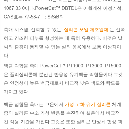
1067-33-0이다.PowerCat™ DBTDL은 이월계산 이정기석,
CAS호는 77-58-7 ；SiSiB의
촉매 시스템, 신뢰할 수 있는;
실리콘 오일 제조업체
는 신속
하고 건조한 피부를 형성하는 데 특히 유용하다. 이것은 날
씨와 환경이 통제할 수 없는 실외 응용에서 보통 이상적이
다.
백금 락합물 촉매 PowerCat™ PT1000, PT3000, PT5000
은 폴리실리콘에 분산된 반응성 유기백금 락합물이다.그것
은 안정성이 높은 백금제로서 비교적 낮은 색도와 탁도를
가지고 있다.
백금 접합물 촉매는 고온에서
가성 고화 유기 실리콘
체계
중의 실리콘 수소 가성 반응을 촉진하여 실온에서 비교적
긴 적용 기간을 가진다.그것은 또한 실리콘 탄성체 형성 과