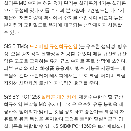
실리콘 MQ 수지는 하단 덮개 단기능 실리콘의 4기능 실리콘
으로 구성돼 있다.이들 수지의 분자량과 교련밀도는 다르기
때문에 저분자량의 액체에서 수지를 주입하여 비교적 높은
분자량과 교련밀도로 용제에 제공되는 성막제까지 사용할
수 있다.
SiSiB TMS(
트리메틸 규산화규산염
)는 우수한 성막성, 방수
성, 오물 방지성과 윤활성을 제공할 수 있다.메틸 규산화규산
염은 고도로 교차하는 유기 규소 수지로 주로 성막에 쓰인다.
피부 관리와 컬러 화장품 응용에서 방수 기능을 제공하는 데
도움이 된다.스킨케어 레시피에서는 보호 크림, 베이비 크림,
자외선 차단제와 로션에 지속적인 효과를 준다.
SiSiB® PC11258
실리콘 개인 케어
;제품순수한 메틸 규산
화규산염 분말형 MQ 수지다.그것은 우수한 유동 능력을 제
공하여 덩어리가 맺히는 것을 방지하고 송산가루 제품의 자
유로운 유동 특성을 유지한다.그것은 폴리메틸실리콘과 링
실리콘을 복합할 수 있다.SiSiB® PC11260은 트리메틸실리