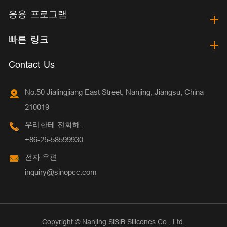
응용 프로그램
빠른 링크
Contact Us
No.50 Jialingjiang East Street, Nanjing, Jiangsu, China
210019
우리한테 전화해.
+86-25-58599930
전자 우편
inquiry@sinopcc.com
Copyright ©
Nanjing SiSiB Silicones Co., Ltd.