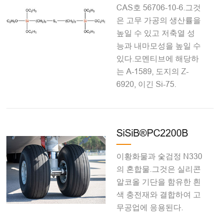
CAS호 56706-10-6.그것
은 고무 가공의 생산률을
높일 수 있고 저축열 성
능과 내마모성을 높일 수
있다.모멘티브에 해당하
는 A-1589, 도지의 Z-
6920, 이긴 Si-75.
SiSiB®PC2200B
이황화물과 숯검정 N330
의 혼합물.그것은 실리콘
알코올 기단을 함유한 흰
색 충전재와 결합하여 고
무공업에 응용된다.