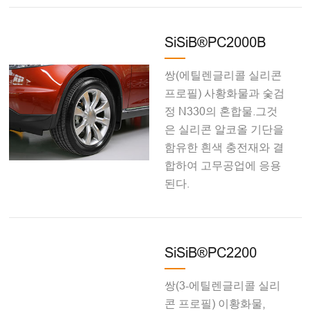
SiSiB®PC2000B
쌍(에틸렌글리콜 실리콘
프로필) 사황화물과 숯검
정 N330의 혼합물.그것
은 실리콘 알코올 기단을
함유한 흰색 충전재와 결
합하여 고무공업에 응용
된다.
SiSiB®PC2200
쌍(3-에틸렌글리콜 실리
콘 프로필) 이황화물,