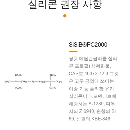
실리콘 권장 사항
SiSiB®PC2000
쌍(3-에틸렌글리콜 실리
콘 프로필) 사황화물,
CAS호 40372-72-3.그것
은 고무 공업에 쓰이는
이중 기능 폴리황 유기
실리콘이다.모멘티브에
해당하는 A-1289, 다우
지의 Z-6940, 윈창의 Si-
69, 신월의 KBE-846.