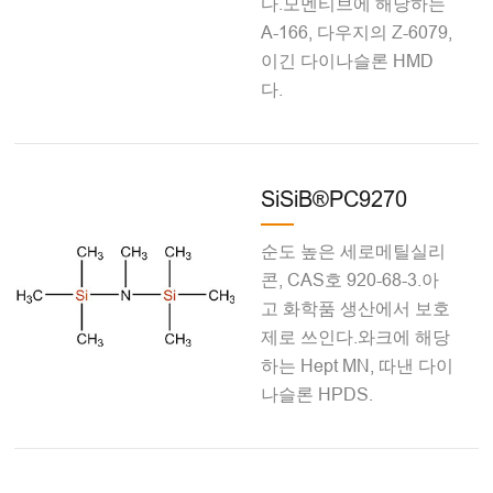
다.모멘티브에 해당하는
A-166, 다우지의 Z-6079,
이긴 다이나슬론 HMD
다.
SiSiB®PC9270
순도 높은 세로메틸실리
콘, CAS호 920-68-3.아
고 화학품 생산에서 보호
제로 쓰인다.와크에 해당
하는 Hept MN, 따낸 다이
나슬론 HPDS.