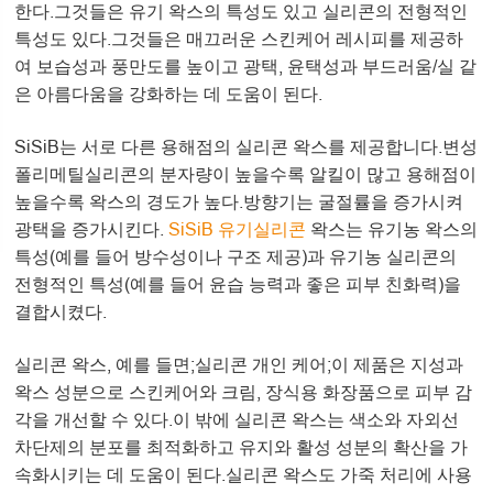
한다.그것들은 유기 왁스의 특성도 있고 실리콘의 전형적인
특성도 있다.그것들은 매끄러운 스킨케어 레시피를 제공하
여 보습성과 풍만도를 높이고 광택, 윤택성과 부드러움/실 같
은 아름다움을 강화하는 데 도움이 된다.
SiSiB는 서로 다른 용해점의 실리콘 왁스를 제공합니다.변성
폴리메틸실리콘의 분자량이 높을수록 알킬이 많고 용해점이
높을수록 왁스의 경도가 높다.방향기는 굴절률을 증가시켜
광택을 증가시킨다.
SiSiB 유기실리콘
왁스는 유기농 왁스의
특성(예를 들어 방수성이나 구조 제공)과 유기농 실리콘의
전형적인 특성(예를 들어 윤습 능력과 좋은 피부 친화력)을
결합시켰다.
실리콘 왁스, 예를 들면;실리콘 개인 케어;이 제품은 지성과
왁스 성분으로 스킨케어와 크림, 장식용 화장품으로 피부 감
각을 개선할 수 있다.이 밖에 실리콘 왁스는 색소와 자외선
차단제의 분포를 최적화하고 유지와 활성 성분의 확산을 가
속화시키는 데 도움이 된다.실리콘 왁스도 가죽 처리에 사용