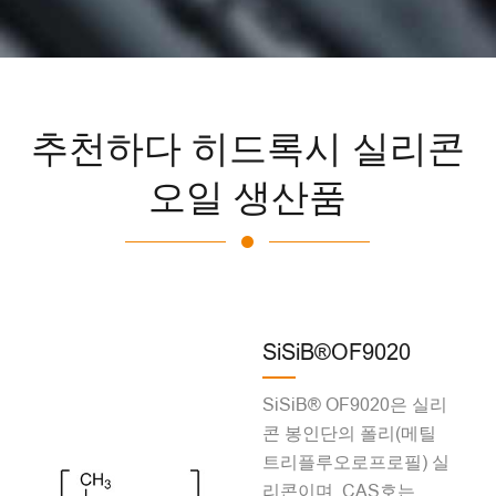
추천하다 히드록시 실리콘
오일 생산품
SiSiB®OF9020
SiSiB® OF9020은 실리
콘 봉인단의 폴리(메틸
트리플루오로프로필) 실
리콘이며, CAS호는