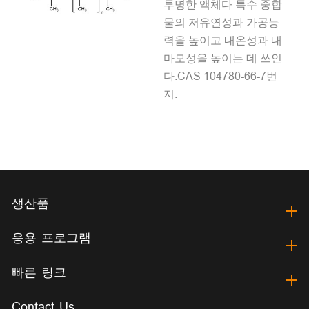
투명한 액체다.특수 중합
물의 저유연성과 가공능
력을 높이고 내온성과 내
마모성을 높이는 데 쓰인
다.CAS 104780-66-7번
지.
생산품
응용 프로그램
빠른 링크
Contact Us