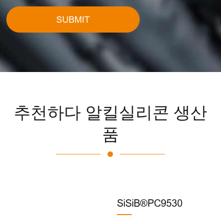
SUBMIT
추천하다 알킬실리콘 생산
품
SiSiB®PC9530