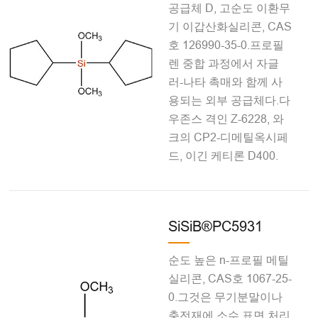
공급체 D, 고순도 이환무
기 이갑산화실리콘, CAS
호 126990-35-0.프로필
렌 중합 과정에서 자글
러-나타 촉매와 함께 사
용되는 외부 공급체다.다
우존스 격인 Z-6228, 와
크의 CP2-디메틸옥시페
드, 이긴 케티론 D400.
SiSiB®PC5931
순도 높은 n-프로필 메틸
실리콘, CAS호 1067-25-
0.그것은 무기분말이나
충전재에 소수 표면 처리