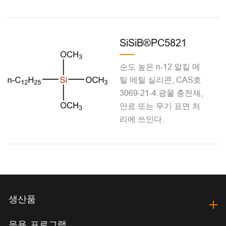
SiSiB®PC5821
순도 높은 n-12 알킬 메
틸 메틸 실리콘, CAS호
3069-21-4.광물 충전재,
안료 또는 무기 표면 처
리에 쓰인다.
생산품
응용 프로그램