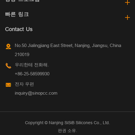
빠른 링크
Contact Us
No.50 Jialingjiang East Street, Nanjing, Jiangsu, China
210019
우리한테 전화해.
+86-25-58599930
전자 우편
inquiry@sinopcc.com
Copyright ©
Nanjing SiSiB Silicones Co., Ltd.
판권 소유.